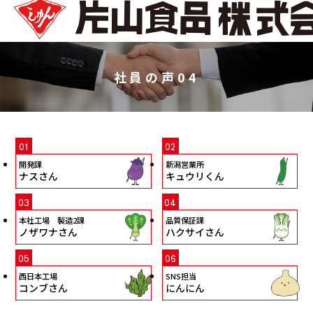
社員の声04
開発課
新潟営業所
ナスさん
キュウリくん
本社工場 製造2課
品質保証課
ノザワナさん
ハクサイさん
西日本工場
SNS担当
コンブさん
にんにん